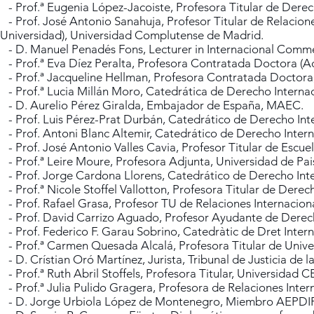
- Prof.ª Eugenia López-Jacoiste, Profesora Titular de Derec
- Prof. José Antonio Sanahuja, Profesor Titular de Relacion
Universidad), Universidad Complutense de Madrid.
- D. Manuel Penadés Fons, Lecturer in Internacional Comme
- Prof.ª Eva Díez Peralta, Profesora Contratada Doctora (Ac
- Prof.ª Jacqueline Hellman, Profesora Contratada Doctora
- Prof.ª Lucia Millán Moro, Catedrática de Derecho Internac
- D. Aurelio Pérez Giralda, Embajador de España, MAEC.
- Prof. Luis Pérez-Prat Durbán, Catedrático de Derecho Inte
- Prof. Antoni Blanc Altemir, Catedrático de Derecho Interna
- Prof. José Antonio Valles Cavia, Profesor Titular de Escuela
- Prof.ª Leire Moure, Profesora Adjunta, Universidad de Pai
- Prof. Jorge Cardona Llorens, Catedrático de Derecho Inter
- Prof.ª Nicole Stoffel Vallotton, Profesora Titular de Der
- Prof. Rafael Grasa, Profesor TU de Relaciones Internacio
- Prof. David Carrizo Aguado, Profesor Ayudante de Derech
- Prof. Federico F. Garau Sobrino, Catedràtic de Dret Internac
- Prof.ª Carmen Quesada Alcalá, Profesora Titular de Unive
- D. Crístian Oró Martínez, Jurista, Tribunal de Justicia de 
- Prof.ª Ruth Abril Stoffels, Profesora Titular, Universidad
- Prof.ª Julia Pulido Gragera, Profesora de Relaciones Inte
- D. Jorge Urbiola López de Montenegro, Miembro AEPDIR