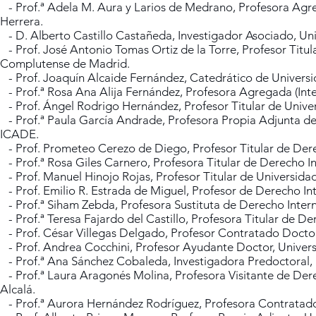
- Prof.ª Adela M. Aura y Larios de Medrano, Profesora Agr
Herrera.
- D. Alberto Castillo Castañeda, Investigador Asociado, U
- Prof. José Antonio Tomas Ortiz de la Torre, Profesor Titul
Complutense de Madrid.
- Prof. Joaquín Alcaide Fernández, Catedrático de Universid
- Prof.ª Rosa Ana Alija Fernández, Profesora Agregada (Inte
- Prof. Ángel Rodrigo Hernández, Profesor Titular de Unive
- Prof.ª Paula García Andrade, Profesora Propia Adjunta de 
ICADE.
- Prof. Prometeo Cerezo de Diego, Profesor Titular de Der
- Prof.ª Rosa Giles Carnero, Profesora Titular de Derecho In
- Prof. Manuel Hinojo Rojas, Profesor Titular de Universida
- Prof. Emilio R. Estrada de Miguel, Profesor de Derecho In
- Prof.ª Siham Zebda, Profesora Sustituta de Derecho Intern
- Prof.ª Teresa Fajardo del Castillo, Profesora Titular de De
- Prof. César Villegas Delgado, Profesor Contratado Doctor,
- Prof. Andrea Cocchini, Profesor Ayudante Doctor, Univer
- Prof.ª Ana Sánchez Cobaleda, Investigadora Predoctoral, D
- Prof.ª Laura Aragonés Molina, Profesora Visitante de Dere
Alcalá.
- Prof.ª Aurora Hernández Rodríguez, Profesora Contratado