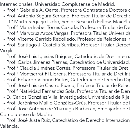
Internacionales, Universidad Complutense de Madrid.
- Prof.ª Gabriela A. Oanta, Profesora Contratada Doctora d
- Prof. Antonio Segura Serrano, Profesor Titular de Derecho
- D.ª Marta Requejo Isidro, Senior Research Fellow, Max Pl
- Prof.ª María Isabel Torres Cazorla, Profesora Titular de D
- Prof.ª Marycruz Arcos Vargas, Profesora Titular, Universida
- Prof. Vicente Garrido Rebolledo, Profesor de Relaciones I
- Prof. Santiago J. Castellà Surribas, Profesor Titular Derec
Virgili.
- Prof. José Luis Iglesias Buigues, Catedratic de Dret Interna
- Prof. Carlos Jiménez Piernas, Catedrático de Universidad,
- Prof.ª Claudia Jiménez Cortés, Professora Titular de Dret
- Prof.ª Montserrat Pi Llorens, Professora Titular de Dret I
- Prof. Eduardo Vilariño Pintos, Catedrático de Derecho D
- Prof. José Luis de Castro Ruano, Profesor Titular de Relac
- Prof.ª Natividad Fernandez Sola, Profesora Titular de Dere
- D. Carlos González Villa, Investigador, Universidad de Rije
- Prof. Jerónimo Maillo González-Orús, Profesor Titular de 
- Prof. José Antonio de Yturriaga Barberán, Embajador de 
Complutense de Madrid.
- Prof. José Juste Ruiz, Catedrático de Derecho Internaciona
València.