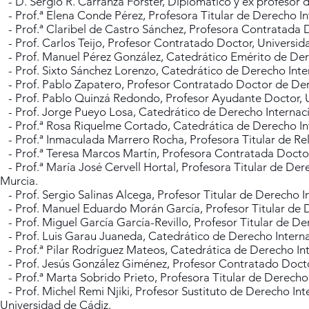
- D. Sergio R. Carranza Förster, Diplomático y ex profesor 
- Prof.ª Elena Conde Pérez, Profesora Titular de Derecho I
- Prof.ª Claribel de Castro Sánchez, Profesora Contratada
- Prof. Carlos Teijo, Profesor Contratado Doctor, Universi
- Prof. Manuel Pérez González, Catedrático Emérito de Der
- Prof. Sixto Sánchez Lorenzo, Catedrático de Derecho Inte
- Prof. Pablo Zapatero, Profesor Contratado Doctor de Derec
- Prof. Pablo Quinzá Redondo, Profesor Ayudante Doctor, Un
- Prof. Jorge Pueyo Losa, Catedrático de Derecho Internac
- Prof.ª Rosa Riquelme Cortado, Catedrática de Derecho Int
- Prof.ª Inmaculada Marrero Rocha, Profesora Titular de Re
- Prof.ª Teresa Marcos Martín, Profesora Contratada Docto
- Prof.ª María José Cervell Hortal, Profesora Titular de Der
Murcia.
- Prof. Sergio Salinas Alcega, Profesor Titular de Derecho I
- Prof. Manuel Eduardo Morán García, Profesor Titular de D
- Prof. Miguel García García-Revillo, Profesor Titular de D
- Prof. Luis Garau Juaneda, Catedrático de Derecho Internaci
- Prof.ª Pilar Rodríguez Mateos, Catedrática de Derecho In
- Prof. Jesús González Giménez, Profesor Contratado Doctor
- Prof.ª Marta Sobrido Prieto, Profesora Titular de Derecho
- Prof. Michel Remi Njiki, Profesor Sustituto de Derecho In
Universidad de Cádiz.