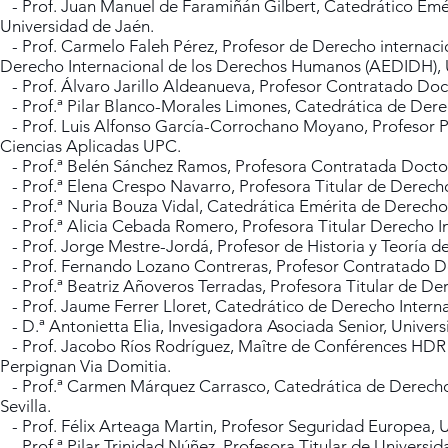
- Prof. Juan Manuel de Faramiñán Gilbert, Catedrático Eméri
Universidad de Jaén.
- Prof. Carmelo Faleh Pérez, Profesor de Derecho internacio
Derecho Internacional de los Derechos Humanos (AEDIDH), 
- Prof. Álvaro Jarillo Aldeanueva, Profesor Contratado Do
- Prof.ª Pilar Blanco-Morales Limones, Catedrática de Dere
- Prof. Luis Alfonso García-Corrochano Moyano, Profesor Pr
Ciencias Aplicadas UPC.
- Prof.ª Belén Sánchez Ramos, Profesora Contratada Doctor
- Prof.ª Elena Crespo Navarro, Profesora Titular de Derecho
- Prof.ª Nuria Bouza Vidal, Catedrática Emérita de Derecho
- Prof.ª Alicia Cebada Romero, Profesora Titular Derecho Int
- Prof. Jorge Mestre-Jordá, Profesor de Historia y Teoría de
- Prof. Fernando Lozano Contreras, Profesor Contratado Do
- Prof.ª Beatriz Añoveros Terradas, Profesora Titular de Der
- Prof. Jaume Ferrer Lloret, Catedrático de Derecho Internac
- D.ª Antonietta Elia, Invesigadora Asociada Senior, Unive
- Prof. Jacobo Ríos Rodríguez, Maître de Conférences HDR en
Perpignan Via Domitia.
- Prof.ª Carmen Márquez Carrasco, Catedrática de Derecho I
Sevilla.
- Prof. Félix Arteaga Martin, Profesor Seguridad Europea, 
- Prof.ª Pilar Trinidad Núñez, Profesora Titular de Universi