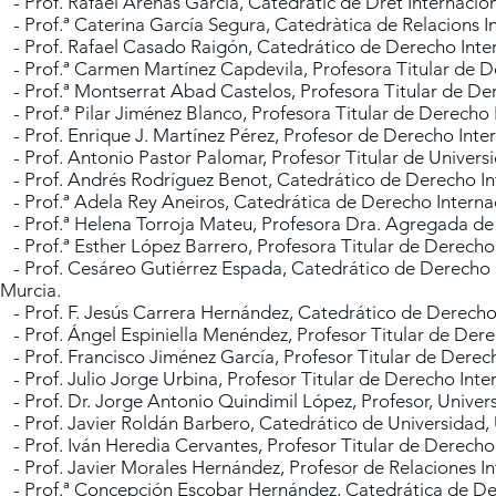
- Prof. Rafael Arenas García, Catedràtic de Dret Internacio
- Prof.ª Caterina García Segura, Catedràtica de Re​lacions I
- Prof. Rafael Casado Raigón, Catedrático de Derecho Inte
- Prof.ª Carmen Martínez Capdevila, Profesora Titular de 
- Prof.ª Montserrat Abad Castelos, Profesora Titular de Dere
- Prof.ª Pilar Jiménez Blanco, Profesora Titular de Derecho
- Prof. Enrique J. Martínez Pérez, Profesor de Derecho Inter
- Prof. Antonio Pastor Palomar, Profesor Titular de Univers
- Prof. Andrés Rodríguez Benot, Catedrático de Derecho Int
- Prof.ª Adela Rey Aneiros, Catedrática de Derecho Interna
- Prof.ª Helena Torroja Mateu, Profesora Dra. Agregada de 
- Prof.ª Esther López Barrero, Profesora Titular de Derecho 
- Prof. Cesáreo Gutiérrez Espada, Catedrático de Derecho In
Murcia.
- Prof. F. Jesús Carrera Hernández, Catedrático de Derecho I
- Prof. Ángel Espiniella Menéndez, Profesor Titular de Dere
- Prof. Francisco Jiménez García, Profesor Titular de Derech
- Prof. Julio Jorge Urbina, Profesor Titular de Derecho Int
- Prof. Dr. Jorge Antonio Quindimil López, Profesor, Unive
- Prof. Javier Roldán Barbero, Catedrático de Universidad,
- Prof. Iván Heredia Cervantes, Profesor Titular de Derech
- Prof. Javier Morales Hernández, Profesor de Relaciones I
- Prof.ª Concepción Escobar Hernández, Catedrática de Der