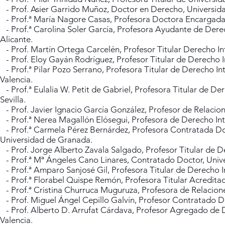
- Prof. Asier Garrido Muñoz, Doctor en Derecho, Universid
- Prof.ª María Nagore Casas, Profesora Doctora Encargada
- Prof.ª Carolina Soler García, Profesora Ayudante de Derec
Alicante.
- Prof. Martín Ortega Carcelén, Profesor Titular Derecho I
- Prof. Eloy Gayán Rodríguez, Profesor Titular de Derecho 
- Prof.ª Pilar Pozo Serrano, Profesora Titular de Derecho In
Valencia.
- Prof.ª Eulalia W. Petit de Gabriel, Profesora Titular de De
Sevilla.
- Prof. Javier Ignacio García González, Profesor de Relacione
- Prof.ª Nerea Magallón Elósegui, Profesora de Derecho Int
- Prof.ª Carmela Pérez Bernárdez, Profesora Contratada Doc
Universidad de Granada.
- Prof. Jorge Alberto Zavala Salgado, Profesor Titular de De
- Prof.ª Mª Ángeles Cano Linares, Contratado Doctor, Unive
- Prof.ª Amparo Sanjosé Gil, Profesora Titular de Derecho In
- Prof.ª Florabel Quispe Remón, Profesora Titular Acreditada
- Prof.ª ​Cristina Churruca Muguruza, Profesora de Relacion
- Prof. Miguel Ángel Cepillo Galvín, Profesor Contratado D
- Prof. Alberto D. Arrufat Cárdava, Profesor Agregado de D
Valencia.