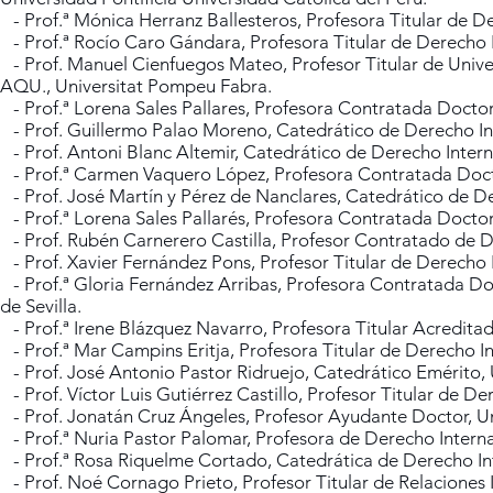
- Prof.ª Mónica Herranz Ballesteros, Profesora Titular de 
- Prof.ª Rocío Caro Gándara, Profesora Titular de Derecho 
- Prof. Manuel Cienfuegos Mateo, Profesor Titular de Unive
AQU., Universitat Pompeu Fabra.
- Prof.ª Lorena Sales Pallares, Profesora Contratada Docto
- Prof. Guillermo Palao Moreno, Catedrático de Derecho Inte
- Prof. Antoni Blanc Altemir, Catedrático de Derecho Interna
- Prof.ª Carmen Vaquero López, Profesora Contratada Docto
- Prof. José Martín y Pérez de Nanclares, Catedrático de D
- Prof.ª Lorena Sales Pallarés, Profesora Contratada Docto
- Prof. Rubén Carnerero Castilla, Profesor Contratado de 
- Prof. Xavier Fernández Pons, Profesor Titular de Derecho I
- Prof.ª Gloria Fernández Arribas, Profesora Contratada Do
de Sevilla.
- Prof.ª Irene Blázquez Navarro, Profesora Titular Acredit
- Prof.ª Mar Campins Eritja, Profesora Titular de Derecho In
- Prof. José Antonio Pastor Ridruejo, Catedrático Emérito,
- Prof. Víctor Luis Gutiérrez Castillo, Profesor Titular de D
- Prof. Jonatán Cruz Ángeles, Profesor Ayudante Doctor, Un
- Prof.ª Nuria Pastor Palomar, Profesora de Derecho Intern
- Prof.ª Rosa Riquelme Cortado, Catedrática de Derecho Int
- Prof. Noé Cornago Prieto, Profesor Titular de Relaciones I