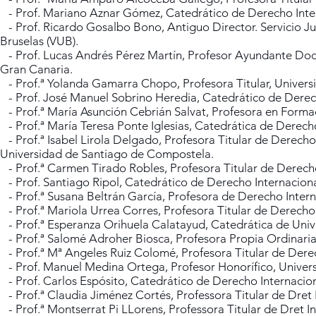
- Prof. Mariano Aznar Gómez, Catedrático de Derecho Intern
- Prof. Ricardo Gosalbo Bono, Antiguo Director. Servicio Jur
Bruselas (VUB).
- Prof. Lucas Andrés Pérez Martín, Profesor Ayundante Doc
Gran Canaria.
- Prof.ª Yolanda Gamarra Chopo, Profesora Titular, Univers
- Prof. José Manuel Sobrino Heredia, Catedrático de Derech
- Prof.ª María Asunción Cebrián Salvat, Profesora en Forma
- Prof.ª María Teresa Ponte Iglesias, Catedrática de Derech
- Prof.ª Isabel Lirola Delgado, Profesora Titular de Derecho
Universidad de Santiago de Compostela.
- Prof.ª Carmen Tirado Robles, Profesora Titular de Derecho
- Prof. Santiago Ripol, Catedrático de Derecho Internacion
- Prof.ª Susana Beltrán García, Profesora de Derecho Inter
- Prof.ª Mariola Urrea Corres, Profesora Titular de Derecho 
- Prof.ª Esperanza Orihuela Calatayud, Catedrática de Univ
- Prof.ª Salomé Adroher Biosca, Profesora Propia Ordinaria 
- Prof.ª Mª Angeles Ruiz Colomé, Profesora Titular de Dere
- Prof. Manuel Medina Ortega, Profesor Honorífico, Unive
- Prof. Carlos Espósito, Catedrático de Derecho Internaci
- Prof.ª Claudia Jiménez Cortés, Professora Titular de Dret
- Prof.ª Montserrat Pi LLorens, Professora Titular de Dret I