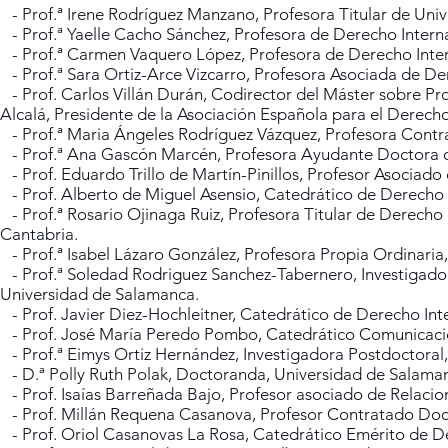
- Prof.ª Irene Rodríguez Manzano, Profesora Titular de Uni
- Prof.ª Yaelle Cacho Sánchez, Profesora de Derecho Interna
- Prof.ª Carmen Vaquero López, Profesora de Derecho Intern
- Prof.ª Sara Ortiz-Arce Vizcarro, Profesora Asociada de De
- Prof. Carlos Villán Durán, Codirector del Máster sobre P
Alcalá, Presidente de la Asociación Española para el Derech
- Prof.ª Maria Ángeles Rodríguez Vázquez, Profesora Contra
- Prof.ª Ana Gascón Marcén, Profesora Ayudante Doctora de
- Prof. Eduardo Trillo de Martín-Pinillos, Profesor Asociad
- Prof. Alberto de Miguel Asensio, Catedrático de Derecho
- Prof.ª Rosario Ojinaga Ruiz, Profesora Titular de Derecho 
Cantabria.
- Prof.ª Isabel Lázaro González, Profesora Propia Ordinaria
- Prof.ª Soledad Rodriguez Sanchez-Tabernero, Investigadora
Universidad de Salamanca.
- Prof. Javier Diez-Hochleitner, Catedrático de Derecho In
- Prof. José María Peredo Pombo, Catedrático Comunicación
- Prof.ª Eimys Ortiz Hernández, Investigadora Postdoctoral, 
- D.ª Polly Ruth Polak, Doctoranda, Universidad de Salama
- Prof. Isaías Barreñada Bajo, Profesor asociado de Relaci
- Prof. Millán Requena Casanova, Profesor Contratado Doct
- Prof. Oriol Casanovas La Rosa, Catedrático Emérito de De