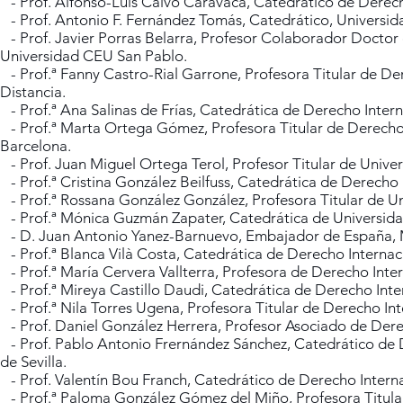
- Prof. Alfonso-Luis Calvo Caravaca, Catedrático de Derecho
- Prof. Antonio F. Fernández Tomás, Catedrático, Universid
- Prof. Javier Porras Belarra, Profesor Colaborador Doctor 
Universidad CEU San Pablo.
- Prof.ª Fanny Castro-Rial Garrone, Profesora Titular de De
Distancia.
- Prof.ª Ana Salinas de Frías, Catedrática de Derecho Intern
- Prof.ª Marta Ortega Gómez, Profesora Titular de Derecho
Barcelona.
- Prof. Juan Miguel Ortega Terol, Profesor Titular de Unive
- Prof.ª Cristina González Beilfuss, Catedrática de Derecho 
- Prof.ª Rossana González González, Profesora Titular de U
- Prof.ª Mónica Guzmán Zapater, Catedrática de Universid
- D. Juan Antonio Yanez-Barnuevo, Embajador de España,
- Prof.ª Blanca Vilà Costa, Catedrática de Derecho Interna
- Prof.ª María Cervera Vallterra, Profesora de Derecho Intern
- Prof.ª Mireya Castillo Daudi, Catedrática de Derecho Inter
- Prof.ª Nila Torres Ugena, Profesora Titular de Derecho In
- Prof. Daniel González Herrera, Profesor Asociado de Dere
- Prof. Pablo Antonio Frernández Sánchez, Catedrático de D
de Sevilla.
- Prof. Valentín Bou Franch, Catedrático de Derecho Internac
- Prof.ª Paloma González Gómez del Miño, Profesora Titular