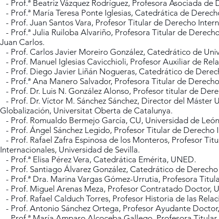
- Prof.ª Beatriz Vázquez Rodríguez, Profesora Asociada de 
- Prof.ª María Teresa Ponte Iglesias, Catedrática de Derech
- Prof. Juan Santos Vara, Profesor Titular de Derecho Intern
- Prof.ª Julia Ruiloba Alvariño, Profesora Titular de Derech
Juan Carlos.
- Prof. Carlos Javier Moreiro González, Catedrático de Unive
- Prof. Manuel Iglesias Cavicchioli, Profesor Auxiliar de Rel
- Prof. Diego Javier Liñán Nogueras, Catedrático de Derech
- Prof.ª Ana Manero Salvador, Profesora Titular de Derecho I
- Prof. Dr. Luis N. González Alonso, Profesor titular de Der
- Prof. Dr. Víctor M. Sánchez Sánchez, Director del Máster
Globalización, Universitat Oberta de Catalunya.
- Prof. Romualdo Bermejo García, CU, Universidad de León
- Prof. Ángel Sánchez Legido, Profesor Titular de Derecho I
- Prof. Rafael Zafra Espinosa de los Monteros, Profesor Titu
Internacionales, Universidad de Sevilla.
- Prof.ª Elisa Pérez Vera, Catedrática Emérita, UNED.
- Prof. Santiago Álvarez González, Catedrático de Derecho 
- Prof.ª Dra. Marina Vargas Gómez-Urrutia, Profesora Titul
- Prof. Miguel Arenas Meza, Profesor Contratado Doctor, 
- Prof. Rafael Calduch Torres, Profesor Historia de las Rela
- Prof. Antonio Sánchez Ortega, Profesor Ayudante Doctor
- Prof.ª María Amparo Alcoceba Gallego, Profesora Titular d