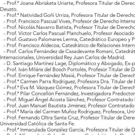
- Prof.ª Joana Abrisketa Uriarte, Profesora Titular de Derec
Deusto.
- Prof.ª Natividad Goñi Urriza, Profesora Titular de Derecho
- Prof. Francisco Pascual Vives, Profesor de Derecho Interna
- Prof. Nicolás Navarro Batista, Profesor Titular de Derech
- Prof. Víctor Carlos Pascual Planchuelo, Profesor Asociad
- Prof. Gustavo Palomares Lerma, Catedrático Europeo y Pr
- Prof. Francisco Aldecoa, Catedrático de Relaciones Inter
- Prof. Carlos Fernández de Casadevante Romani, Catedráti
Internacionales, Universidad Rey Juan Carlos de Madrid.
- D. Santiago Martínez Lage, Diplomático y Abogado, Ex-p
- Prof. Iván Miláns del Bosch Portolés, Profesor Titular de
- Prof. Enrique Fernández Masiá, Profesor Titular de Derech
- Prof.ª Carmen Parra Rodríguez, Profesora Dra. Titular de 
- Prof.ª Eva M. Vázquez Gómez, Profesora Titular de Derech
- Prof.ª Pilar Concellón Fernández, Investigadora Predoctor
- Prof. Miguel Ángel Acosta Sánchez, Profesor Contratado 
- Prof. Juan Manuel Bautista Jiménez, Profesor Contratado
- Prof.ª María del Carmen Muñoz Rodriguez, Profesora, Uni
- Prof. Fernando Oltra Santa Cruz, Profesor Titular de Dere
Universidad Católica de Santa Fe.
- Prof.ª Inmaculada González García, Profesora Titular de D