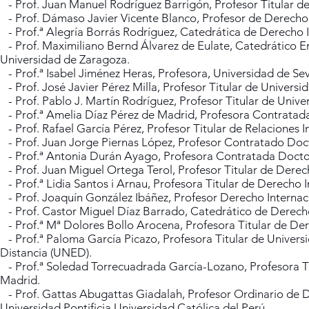
- Prof. Juan Manuel Rodríguez Barrigón, Profesor Titular d
- Prof. Dámaso Javier Vicente Blanco, Profesor de Derecho I
- Prof.ª Alegría Borrás Rodríguez, Catedrática de Derecho I
- Prof. Maximiliano Bernd Álvarez de Eulate, Catedrático E
Universidad de Zaragoza.
- Prof.ª Isabel Jiménez Heras, Profesora, Universidad de Sevi
- Prof. José Javier Pérez Milla, Profesor Titular de Univers
- Prof. Pablo J. Martín Rodríguez, Profesor Titular de Univ
- Prof.ª Amelia Díaz Pérez de Madrid, Profesora Contratad
- Prof. Rafael García Pérez, Profesor Titular de Relaciones
- Prof. Juan Jorge Piernas López, Profesor Contratado Docto
- Prof.ª Antonia Durán Ayago, Profesora Contratada Doctor
- Prof. Juan Miguel Ortega Terol, Profesor Titular de Derec
- Prof.ª Lidia Santos i Arnau, Profesora Titular de Derecho 
- Prof. Joaquín González Ibáñez, Profesor Derecho Internaci
- Prof. Castor Miguel Díaz Barrado, Catedrático de Derecho
- Prof.ª Mª Dolores Bollo Arocena, Profesora Titular de Dere
- Prof.ª Paloma García Picazo, Profesora Titular de Univers
Distancia (UNED).
- Prof.ª Soledad Torrecuadrada García-Lozano, Profesora T
Madrid.
- Prof. Gattas Abugattas Giadalah, Profesor Ordinario de De
Universidad Pontificia Universidad Católica del Perú.