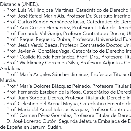
Distancia (UNED).
- Prof. Luis M. Hinojosa Martínez, Catedrático de Derecho 
- Prof. José Rafael Marín Aís, Profesor Dr. Sustituto Interin
- Prof. Carlos Ramón Fernández luesa, Catedrático de Derech
- Prof.ª Ana Crespo Hernández, Profesora Titular de Derech
- Prof. Fernando Val Garijo, Profesor Contratado Doctor, 
- Prof.ª Raquel Regueiro Dubra, Profesora, Universidad Eu
- Prof. Jesús Verdú Baeza, Profesor Contratado Doctor, Uni
- Prof. Javier A. González Vega, Catedrático de Derecho Int
- Prof.ª Casilda Rueda Fernández, Profª. Dra., Profesora Titul
- Prof.ª Waldimeiry Correa da Silva, Profesora Adjunta - Co
Andalucía.
- Prof.ª María Ángeles Sánchez Jiménez, Profesora Titular 
Murcia.
- Prof.ª María Dolores Blázquez Peinado, Profesora Titular D
- Prof. Fernando Esteban de la Rosa, Catedrático de Derech
- Prof. Juan Soroeta Liceras, Profesor Titular de Derecho In
- Prof. Celestino del Arenal Moyúa, Catedrático Emérito de
- Prof. María del Ángel Iglesias Vázquez, Profesor Contratad
- Prof.ª Carmen Pérez González, Profesora Titular de Derech
- D. José Lorenzo Outón, Segunda Jefatura Embajada de Es
de España en Jartum, Sudán.